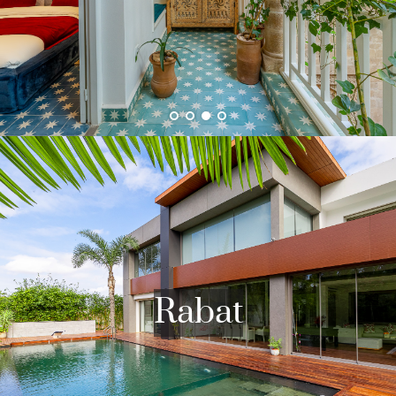
pittoresque contraste avec l'agitation des
grandes cités du Royaume. Avec une magnifique
plage qui se prolonge à perte de vue, Essaouira
est vite devenue un spot pour véliplanchistes et
VOIR LES BIENS
kite surfeurs qui la surnomment la ville des
vents.
Rabat, capitale royale du Maroc où villas à
vendre et à louer se multiplient, s'étend
majestueusement le long de la côte atlantique.
Cette ville millénaire, où les propriétés de
prestige côtoient l'histoire, marie avec élégance
modernité et tradition.
Rabat
Les eaux de l'océan bordent la corniche, offrant
aux villas de luxe à Rabat des vues imprenables
sur l'horizon marin. Le quartier historique de la