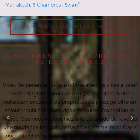
Marrakech, 6 Chambres , 875m²
VOIR TOUTES LES VILLAS À VENDRE
NOS DERNIÈRES PROPRIÉTÉS
DE LUXE À LOUER
Vivez l'expérience du luxe ultime avec les villas à louer
de Kensington Morocco Luxury Real Estate. Notre
collection exclusive de propriétés de prestige offre un
séjour inoubliable dans des demeures d'exception au
Maroc. Que vous recherchiez une escapade de rêve ou
une résidence temporaire haut de gamme, nos villas à
louer allient élégance, confort et services sur mesure.