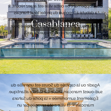
développement de cette ville est assez récent. Il
a débuté à l'époque du protectorat français
quand Casablanca ( Dar el Baida en arabe et plus
Casablanca
connu sous le nom de Casa) a été choisie pour
être le cœur économique du pays .
La taille de la médina qui est modeste donne
une certaine idée de ce que pouvait être la ville
lorsque les Français ont lancé un véritable
VOIR LES BIENS
programme de construction, inaugurant un
nouveau style pour la ville, avec de larges
boulevards, des parcs publics et des fontaines.
Agadir ou la capitale du Souss est une ville du
sud-ouest marocain située sur la côte atlantique.
Également surnommée « la porte du Sahara
marocain », la ville a été ravagée par un