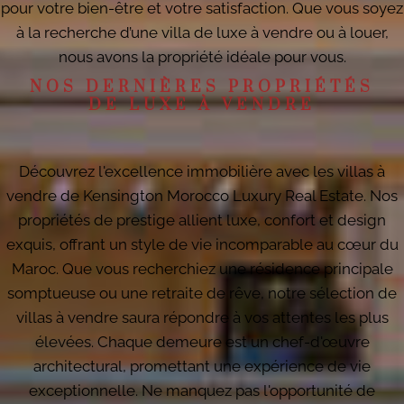
pour votre bien-être et votre satisfaction. Que vous soyez
à la recherche d’une villa de luxe à vendre ou à louer,
nous avons la propriété idéale pour vous.
NOS DERNIÈRES PROPRIÉTÉS
DE LUXE À VENDRE
Découvrez l'excellence immobilière avec les villas à
vendre de Kensington Morocco Luxury Real Estate. Nos
propriétés de prestige allient luxe, confort et design
exquis, offrant un style de vie incomparable au cœur du
Maroc. Que vous recherchiez une résidence principale
somptueuse ou une retraite de rêve, notre sélection de
villas à vendre saura répondre à vos attentes les plus
élevées. Chaque demeure est un chef-d'œuvre
architectural, promettant une expérience de vie
exceptionnelle. Ne manquez pas l'opportunité de