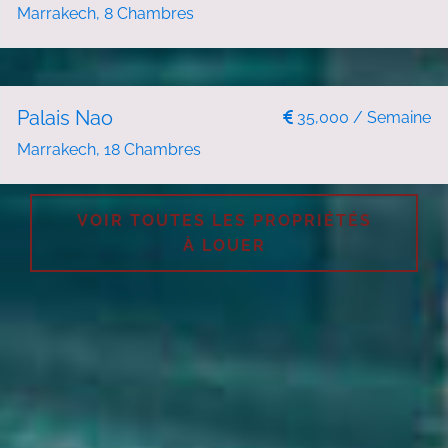
Marrakech, 8 Chambres
LOCATION DE VACANCES
Palais Nao
35,000 / Semaine
Marrakech, 18 Chambres
VOIR TOUTES LES PROPRIÉTÉS
À LOUER