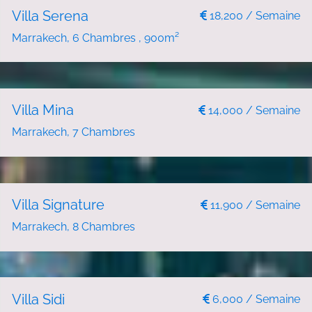
NOUVEAU
LOCATION DE VACANCES
Villa Serena
18,200 / Semaine
Marrakech, 6 Chambres , 900m²
NOUVEAU
LOCATION DE VACANCES
Villa Mina
14,000 / Semaine
Marrakech, 7 Chambres
NOUVEAU
LOCATION DE VACANCES
Villa Signature
11,900 / Semaine
Marrakech, 8 Chambres
LOCATION DE VACANCES
Villa Sidi
6,000 / Semaine