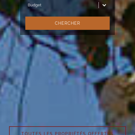
Budget
Budget
CHERCHER
KENSINGTON LUXURY
PROPERTIES®
Les leaders de l’immobilier de prestige
au Maroc
TOUTES LES PROPRIÉTÉS OFFERTES