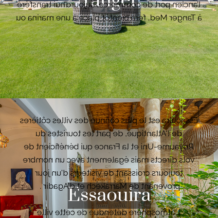
Tanger
l’ancien port de commerce, aujourd’hui transféré
à Tanger Med, fera bientôt place à une marina ou
se côtoieront bateaux et voiliers de luxe et
quelques ferries à destination de Tarifa
(Espagne)
VOIR LES BIENS
Essaouira est le plus connue des villes côtières
de l'Atlantique, de part les touristes du
Royaume-Uni et la France qui bénéficient de
vols directs mais également avec un nombre
toujours croissant de visiteurs d'un jour
provenant de Marrakech et d'Agadir .
Essaouira
L'atmosphère détendue de cette ville