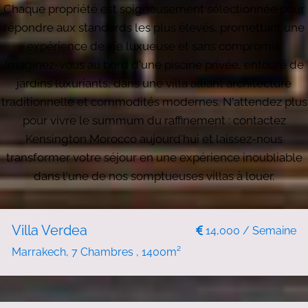
Chaque propriété est soigneusement sélectionnée pour
répondre aux standards les plus élevés, promettant une
expérience de vie luxueuse et sans compromis.
Imaginez-vous au bord d'une piscine privée, entouré de
jardins luxuriants, dans une villa alliant architecture
traditionnelle et commodités modernes. N'attendez plus
pour vivre le summum du raffinement : contactez
Kensington Morocco aujourd'hui et laissez-nous
transformer votre séjour en une expérience inoubliable
dans l'une de nos somptueuses villas à louer.
NOUVEAU
LOCATION DE VACANCES
Villa Verdea
14,000 / Semaine
Marrakech, 7 Chambres , 1400m²